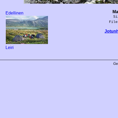
Ma
Edellinen
Si
File
Jotunh
Leiri
Ge