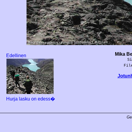
Mika Be
Edellinen
Si
Fil
Jotunh
Hurja lasku on edess�
Ge