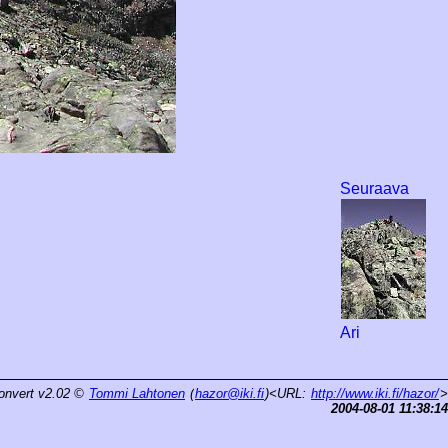
Seuraava
Ari
onvert v2.02
©
Tommi Lahtonen
(
hazor@iki.fi
)<URL:
http://www.iki.fi/hazor/
>
2004-08-01 11:38:14