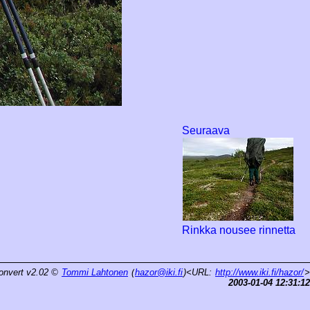
Seuraava
Rinkka nousee rinnetta
onvert v2.02
©
Tommi Lahtonen
(
hazor@iki.fi
)<URL:
http://www.iki.fi/hazor/
>
2003-01-04 12:31:12