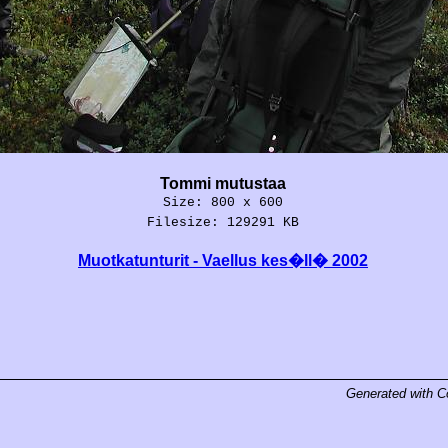
Tommi mutustaa
Size: 800 x 600
Filesize: 129291 KB
Muotkatunturit - Vaellus kes�ll� 2002
Generated with
C