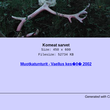
Komeat sarvet
Size: 450 x 600
Filesize: 52734 KB
Muotkatunturit - Vaellus kes�ll� 2002
Generated with
C