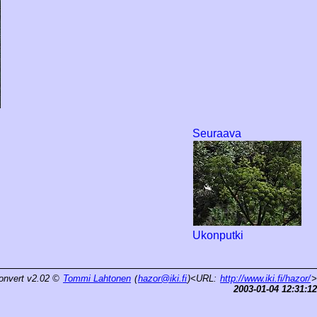
Seuraava
Ukonputki
onvert v2.02
©
Tommi Lahtonen
(
hazor@iki.fi
)<URL:
http://www.iki.fi/hazor/
>
2003-01-04 12:31:12