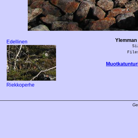
Ylemman 
Edellinen
Si
File
Muotkatunturi
Riekkoperhe
Ge