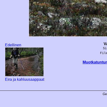
V
Edellinen
Si
Fil
Muotkatunturi
Eira ja kahluusaappaat
Ge