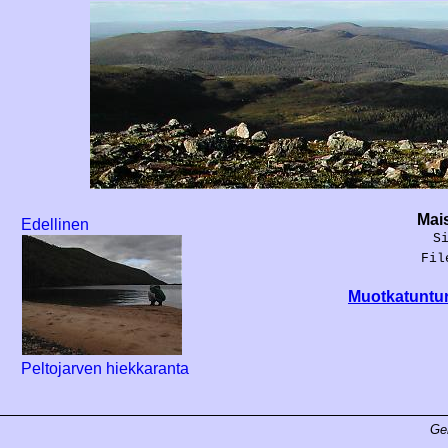
Mais
Edellinen
S
Fil
Muotkatuntur
Peltojarven hiekkaranta
Ge