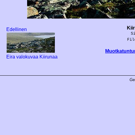
Kii
Edellinen
S
Fil
Muotkatuntur
Eira valokuvaa Kiirunaa
Ge