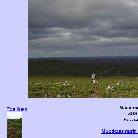
Maisema
Edellinen
Size
Files
Muotkatunturit 