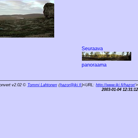
Seuraava
panoraama
onvert v2.02
©
Tommi Lahtonen
(
hazor@iki.fi
)<URL:
http://www.iki.fi/hazor/
>
2003-01-04 12:31:12