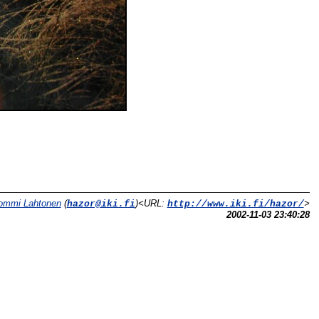
ommi Lahtonen
(
)<URL:
>
hazor@iki.fi
http://www.iki.fi/hazor/
2002-11-03 23:40:28