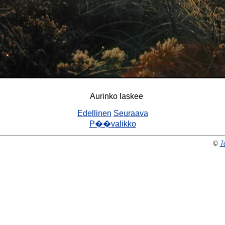
Aurinko laskee
Edellinen
Seuraava
P��valikko
©
T