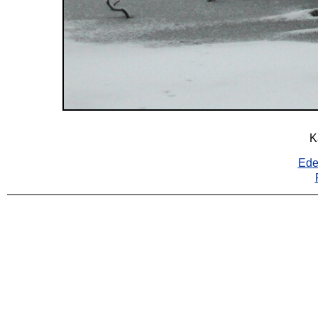
K
Ede