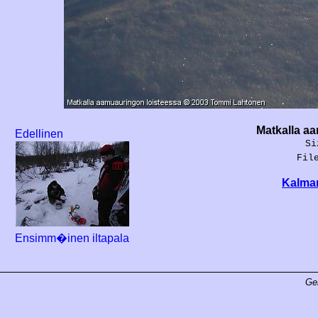
Matkalla a
Edellinen
Si
Fil
Kalman
Ensimm�inen iltapala
Ge