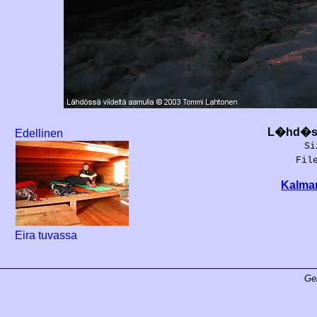
L�hd�ss
Edellinen
Si
Fil
Kalman
Eira tuvassa
Ge