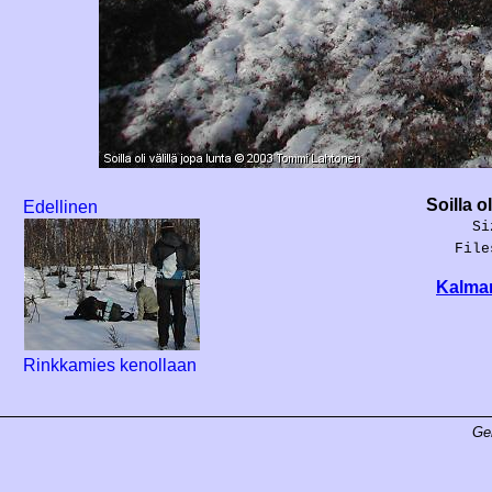
Soilla o
Edellinen
Si
File
Kalman
Rinkkamies kenollaan
Ge