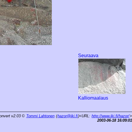
Seuraava
Kalliomaalaus
onvert v2.03
©
Tommi Lahtonen
(
hazor@iki.fi
)<URL:
http://www.iki.fi/hazor/
>
2003-06-18 16:09:01