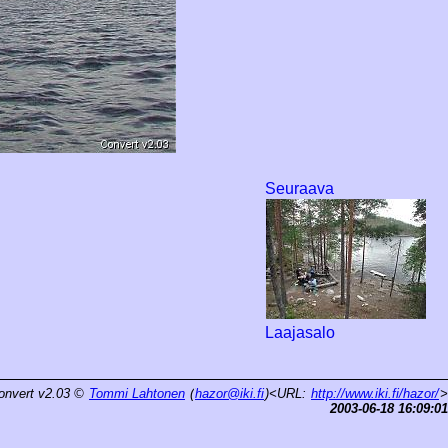
Seuraava
Laajasalo
onvert v2.03
©
Tommi Lahtonen
(
hazor@iki.fi
)<URL:
http://www.iki.fi/hazor/
>
2003-06-18 16:09:01