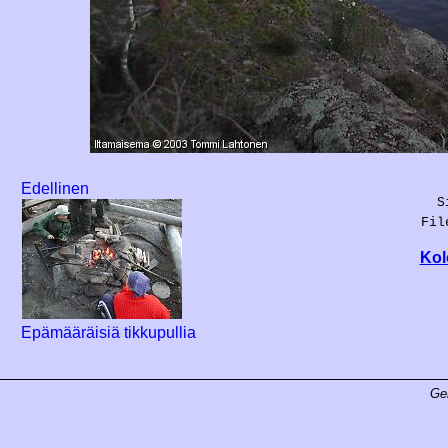
Edellinen
S
Fil
Kol
Epämääräisiä tikkupullia
Ge