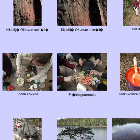
Polul
Kiipeilij� Olhavan sein�ll�
Kiipeilij� Olhavan sein�ll�
Lennu kokkaa
Janin komea 
Er�lohigourmetta