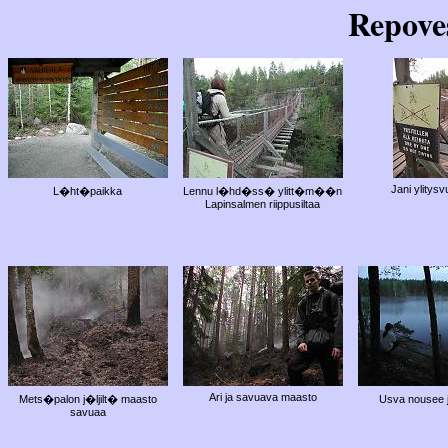
Repoves
Jani ylitys
L�ht�paikka
Lennu l�hd�ss� ylitt�m��n
Lapinsalmen riippusiltaa
Ari ja savuava maasto
Mets�palon j�ljilt� maasto
Usva nousee
savuaa