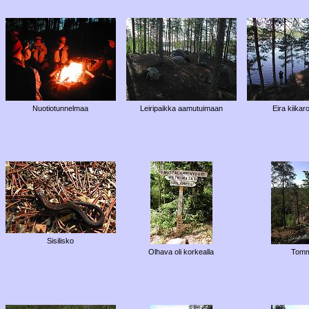
Nuotiotunnelmaa
Leiripaikka aamutuimaan
Eira kiikaroi
Sisilisko
Olhava oli korkealla
Tomm