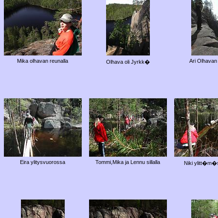
Mika olhavan reunalla
Ari Olhavan 
Olhava oli Jyrkk�
Eira ylitysvuorossa
Tommi,Mika ja Lennu sillalla
Niki ylitt�m�