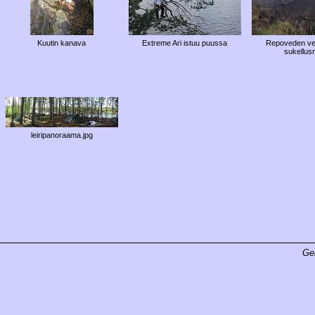
Kuutin kanava
Extreme Ari istuu puussa
Repoveden ven
sukellusm
leiripanoraama.jpg
Ge