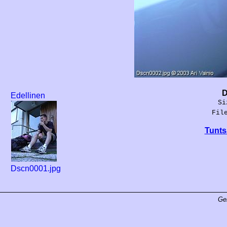
D
Edellinen
Si
Fil
Tunts
Dscn0001.jpg
Ge