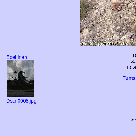
D
Edellinen
Si
Fil
Tunts
Dscn0008.jpg
Ge