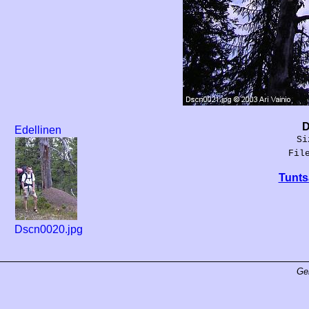
D
Edellinen
Si
Fil
Tunts
Dscn0020.jpg
Ge