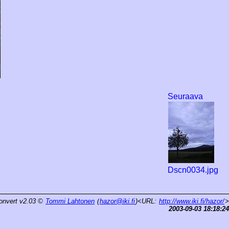
Seuraava
Dscn0034.jpg
onvert v2.03
©
Tommi Lahtonen
(
hazor@iki.fi
)<URL:
http://www.iki.fi/hazor/
>
2003-09-03 18:18:24