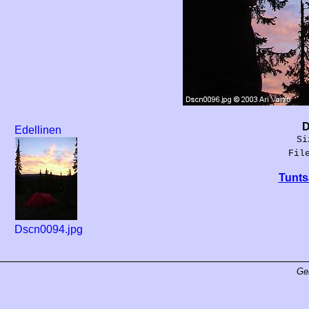
D
Edellinen
Si
Fil
Tunts
Dscn0094.jpg
Ge