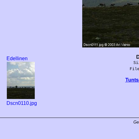
D
Edellinen
Si
Fil
Tunts
Dscn0110.jpg
Ge