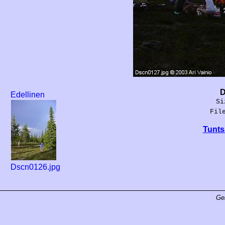
D
Edellinen
Si
Fil
Tunts
Dscn0126.jpg
Ge