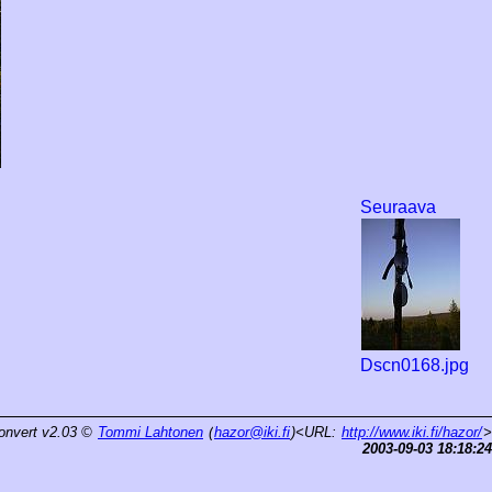
Seuraava
Dscn0168.jpg
onvert v2.03
©
Tommi Lahtonen
(
hazor@iki.fi
)<URL:
http://www.iki.fi/hazor/
>
2003-09-03 18:18:24