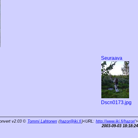
Seuraava
Dscn0173.jpg
onvert v2.03
©
Tommi Lahtonen
(
hazor@iki.fi
)<URL:
http://www.iki.fi/hazor/
>
2003-09-03 18:18:24