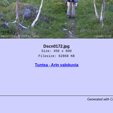
Dscn0172.jpg
Size: 450 x 600
Filesize: 62868 KB
Tuntsa - Arin valokuvia
Generated with
C