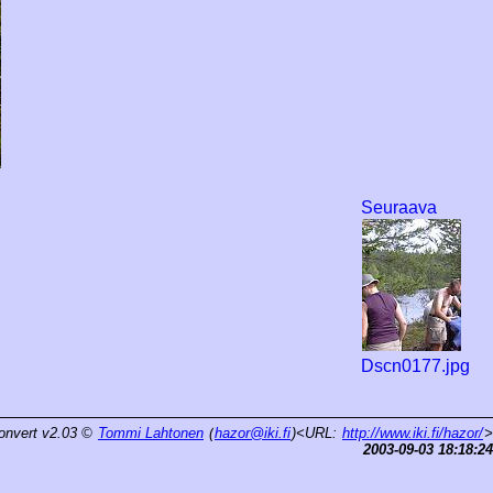
Seuraava
Dscn0177.jpg
onvert v2.03
©
Tommi Lahtonen
(
hazor@iki.fi
)<URL:
http://www.iki.fi/hazor/
>
2003-09-03 18:18:24