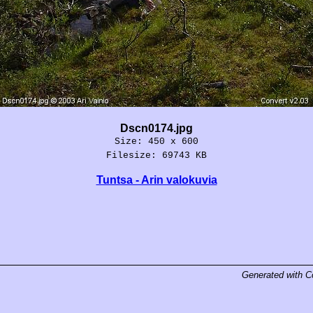
Dscn0174.jpg
Size: 450 x 600
Filesize: 69743 KB
Tuntsa - Arin valokuvia
Generated with
C