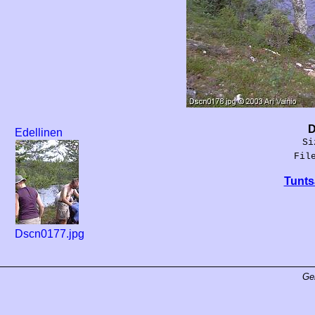
D
Edellinen
Si
Fil
Tunts
Dscn0177.jpg
Ge