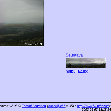
Seuraava
huipulla2.jpg
onvert v2.03
©
Tommi Lahtonen
(
hazor@iki.fi
)<URL:
http://www.iki.fi/hazor/
>
2003-09-03 18:18:24