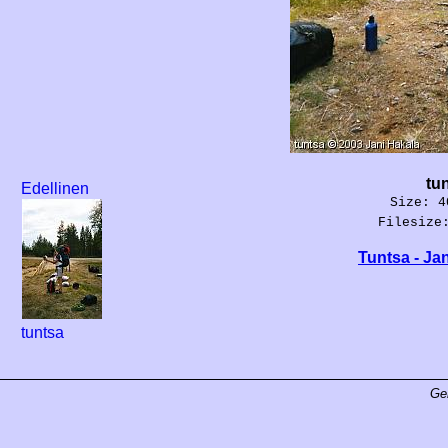
tu
Edellinen
Size: 4
Filesize
Tuntsa - Ja
tuntsa
Ge