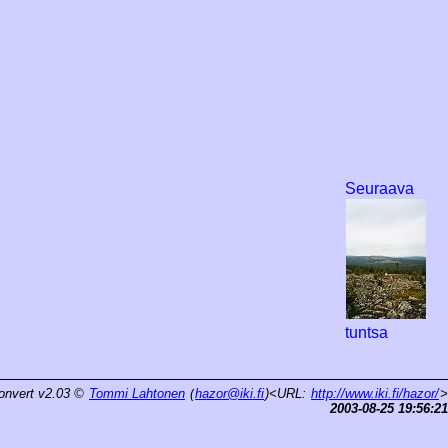
Seuraava
tuntsa
onvert v2.03
©
Tommi Lahtonen
(
hazor@iki.fi
)<URL:
http://www.iki.fi/hazor/
>
2003-08-25 19:56:21