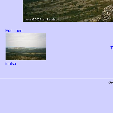
Edellinen
T
tuntsa
Ge