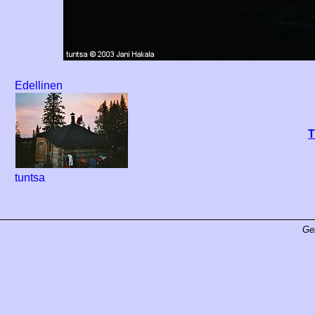
Edellinen
T
tuntsa
Ge