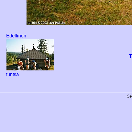
Edellinen
T
tuntsa
Ge