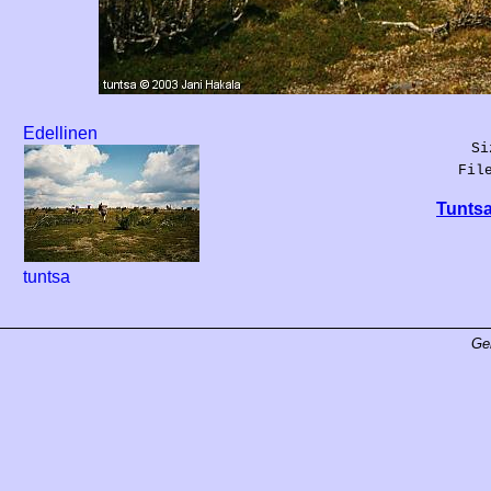
Edellinen
Si
Fil
Tuntsa
tuntsa
Ge