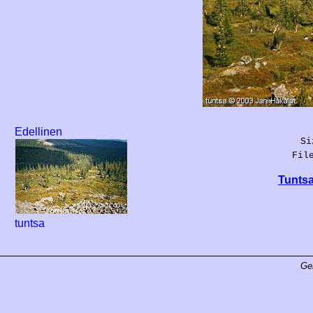
Edellinen
Si
Fil
Tuntsa
tuntsa
Ge