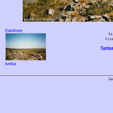
Edellinen
Si
Fil
Tuntsa
tuntsa
Ge