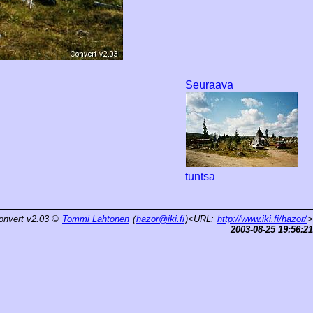
Seuraava
tuntsa
onvert v2.03
©
Tommi Lahtonen
(
hazor@iki.fi
)<URL:
http://www.iki.fi/hazor/
>
2003-08-25 19:56:21