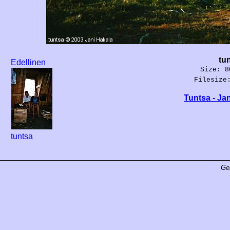
tu
Edellinen
Size: 8
Filesize
Tuntsa - Ja
tuntsa
Ge