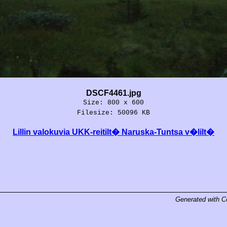
DSCF4461.jpg
Size: 800 x 600
Filesize: 50096 KB
Lillin valokuvia UKK-reitilt� Naruska-Tuntsa v�lilt�
Generated with
C