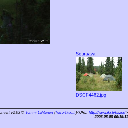
Seuraava
DSCF4462.jpg
onvert v2.03
©
Tommi Lahtonen
(
hazor@iki.fi
)<URL:
http://www.iki.fi/hazor/
>
2003-08-08 00:15:11