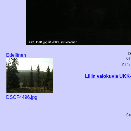
D
Edellinen
Si
Fil
Lillin valokuvia UKK
DSCF4496.jpg
Ge