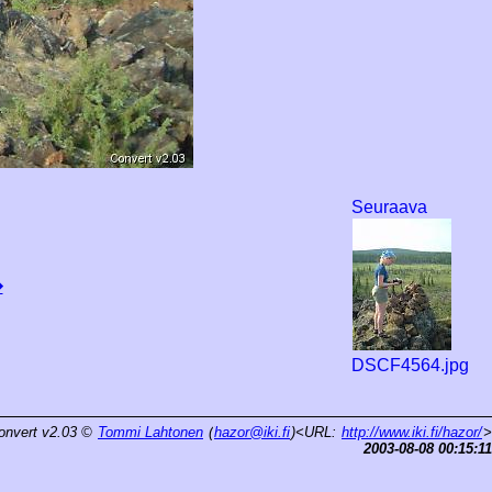
Seuraava
�
DSCF4564.jpg
onvert v2.03
©
Tommi Lahtonen
(
hazor@iki.fi
)<URL:
http://www.iki.fi/hazor/
>
2003-08-08 00:15:11