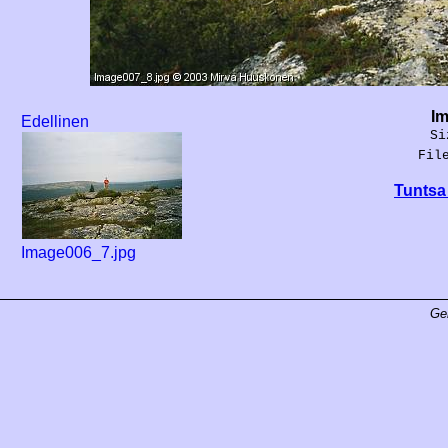
Im
Edellinen
Si
Fil
Tuntsa 
Image006_7.jpg
Ge