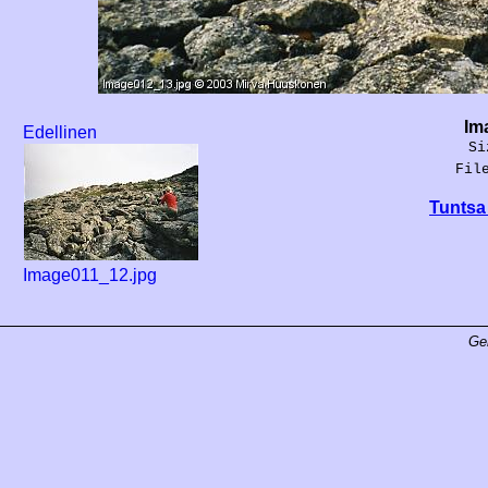
Im
Edellinen
Si
Fil
Tuntsa 
Image011_12.jpg
Ge