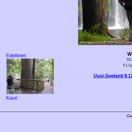
Wh
Edellinen
Si
Fil
Uusi-Seelanti 9.1
Kauri
Ge