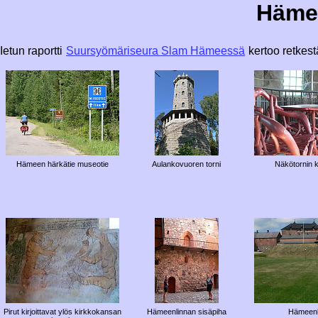
Hämee
Ietun raportti
Suursyömäriseura Slam Hämeessä
kertoo retkes
Hämeen härkätie museotie
Aulankovuoren torni
Näkötornin k
Pirut kirjoittavat ylös kirkkokansan
Hämeenlinnan sisäpiha
Hämeenl