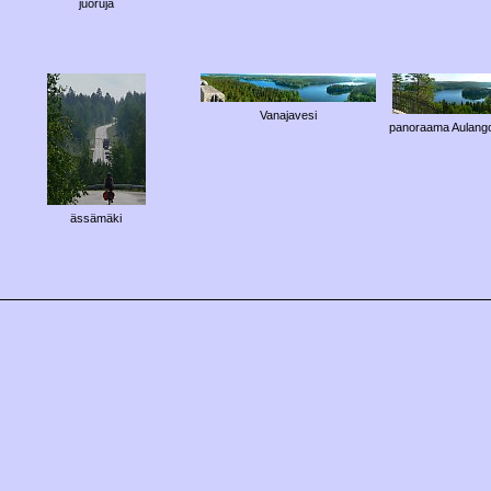
juoruja
Vanajavesi
panoraama Aulango
ässämäki