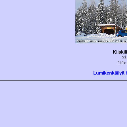
Kiiski
Si
File
Lumikenkäilyä 